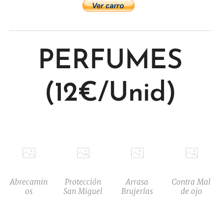
PERFUMES
(12€/Unid)
Abrecamin
Protección
Arrasa
Contra Mal
os
San Miguel
Brujerías
de ojo