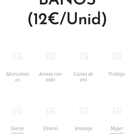
BAÑOS
(12€/Unid)
Abrecamin
Arrasa con
Lluvia de
Trabajo
os
todo
oro
Suerte
Dinero
Jemanja
Mujer